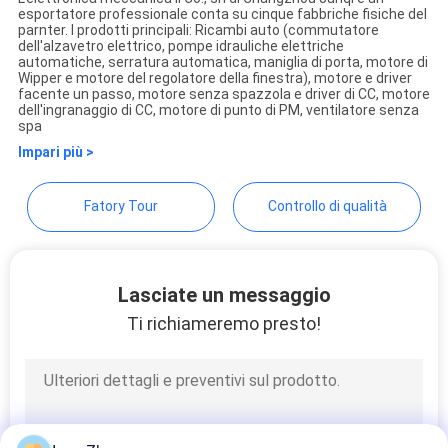
esportatore professionale conta su cinque fabbriche fisiche del
SITO
Changzhou Junqi
parnter. I prodotti principali: Ricambi auto (commutatore
dell'alzavetro elettrico, pompe idrauliche elettriche
International Trade Co.,Ltd
automatiche, serratura automatica, maniglia di porta, motore di
Wipper e motore del regolatore della finestra), motore e driver
POLITICA
facente un passo, motore senza spazzola e driver di CC, motore
dell'ingranaggio di CC, motore di punto di PM, ventilatore senza
SULLA
spa
PRIVACY
Impari più >
Fatory Tour
Controllo di qualità
Lasciate un messaggio
Ti richiameremo presto!