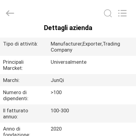
-
2026
Changzhou
Junqi
International
Trade
Co.,Ltd.
Dettagli azienda
All
CASA.
Rights
Reserved.
Tipo di attività:
Manufacturer,Exporter,Trading
PRODOTTI
Company
Principali
Universalmente
Marcket:
SU
DI
Marchi:
JunQi
NOI
Numero di
>100
dipendenti:
VISITA
Il fatturato
100-300
annuo:
ALLA
Anno di
2020
FABBRICA
fondazione: