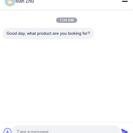
Ivan Zhu
7:34 AM
Good day, what product are you looking for?
Categorie popolari
Tutti
Motore Elettrico 
Driver Senza 
Senza Spazzola Di 
Spazzola Del 
CC
Motore Di CC
Pompa Idraulica 
Motore Passo A 
Senza Spazzola Di 
Passo Ibrido
CC
Driver Del Motore 
La CC Ha Innestato I 
Passo A Passo
Motori
Motore Posteriore 
Ventilatore Senza 
Del Tergicristallo
Spazzola Di CC