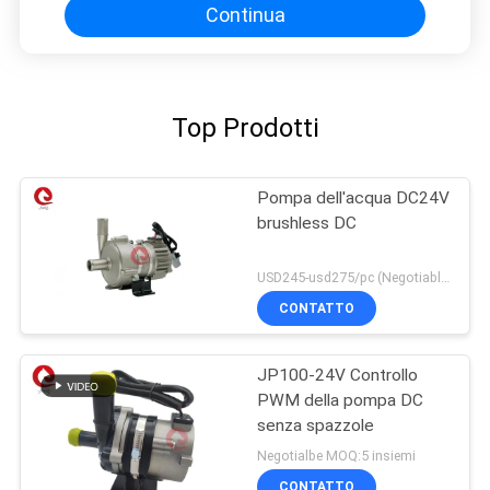
Continua
Top Prodotti
Pompa dell'acqua DC24V
brushless DC
USD245-usd275/pc (Negotiable) MOQ:50PCS
CONTATTO
JP100-24V Controllo
PWM della pompa DC
senza spazzole
Negotialbe MOQ:5 insiemi
CONTATTO