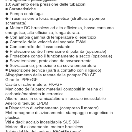
10: Aumento della pressione delle tubazioni
■ Caratteristiche
◆ Pompa centrifuga
◆ Trasmissione a forza magnetica (struttura a pompa
schermata)
◆ Motore DC brushless ad alta efficienza, basso consumo
energetico, alta efficienza, lunga durata.
◆ Con ampia gamma di temperature di esercizio
◆ Controllo della velocità del segnale PWM
◆ Con controllo del flusso costante
◆ Protezione contro l'inversione di polarità (opzionale)
◆ Protezione contro il funzionamento a secco (opzionale)
◆ Sovratensione, protezione da sovracorrente
◆ Sovraccarico, protezione da sovratemperatura
■ Descrizione tecnica (parti a contatto con il liquido)
Alloggiamento della testata della pompa: PK+GF
Girante: PPE+GF
Cavità di schermatura: PK+GF
Manicotto dell'albero: materiali compositi in resina di
carbonio/manicotto in ceramica
Albero: asse in ceramica/albero in acciaio inossidabile
Anello di tenuta: EPDM
■ Dispositivo di azionamento (compreso il motore)
Elettromagnete di azionamento: stampaggio magnetico in
plastica
Viti e dadi: acciaio inossidabile SUS 304
Motore di azionamento: motore brushless
Telaio del filo del motore: PPA+GF (nero)