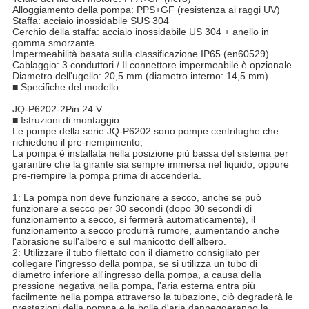
Alloggiamento della pompa: PPS+GF (resistenza ai raggi UV)
Staffa: acciaio inossidabile SUS 304
Cerchio della staffa: acciaio inossidabile US 304 + anello in
gomma smorzante
Impermeabilità basata sulla classificazione IP65 (en60529)
Cablaggio: 3 conduttori / Il connettore impermeabile è opzionale
Diametro dell'ugello: 20,5 mm (diametro interno: 14,5 mm)
■ Specifiche del modello
JQ-P6202-2Pin 24 V
■ Istruzioni di montaggio
Le pompe della serie JQ-P6202 sono pompe centrifughe che
richiedono il pre-riempimento,
La pompa è installata nella posizione più bassa del sistema per
garantire che la girante sia sempre immersa nel liquido, oppure
pre-riempire la pompa prima di accenderla.
1: La pompa non deve funzionare a secco, anche se può
funzionare a secco per 30 secondi (dopo 30 secondi di
funzionamento a secco, si fermerà automaticamente), il
funzionamento a secco produrrà rumore, aumentando anche
l'abrasione sull'albero e sul manicotto dell'albero.
2: Utilizzare il tubo filettato con il diametro consigliato per
collegare l'ingresso della pompa, se si utilizza un tubo di
diametro inferiore all'ingresso della pompa, a causa della
pressione negativa nella pompa, l'aria esterna entra più
facilmente nella pompa attraverso la tubazione, ciò degraderà le
prestazioni della pompa e le bolle d'aria danneggeranno la