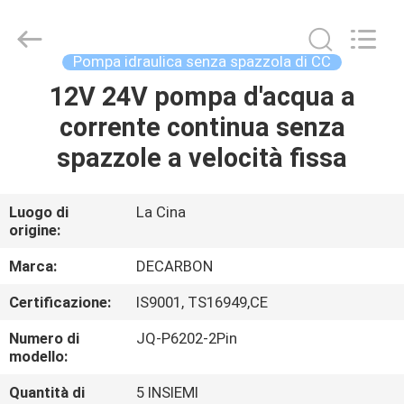
-
2026
Changzhou
Junqi
International
Pompa idraulica senza spazzola di CC
Trade
Co.,Ltd.
All
12V 24V pompa d'acqua a
CASA.
Rights
Reserved.
corrente continua senza
PRODOTTI
spazzole a velocità fissa
SU
Luogo di
La Cina
origine:
DI
NOI
Marca:
DECARBON
Certificazione:
IS9001, TS16949,CE
VISITA
Numero di
JQ-P6202-2Pin
ALLA
modello:
FABBRICA
Quantità di
5 INSIEMI