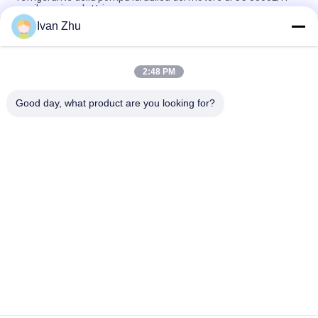
per il camion elettrico
Ivan Zhu
pompa idraulica elettrica resistente capa di 24V 240W 16m
per il bus elettrico
2:48 PM
Pompa idraulica senza spazzola del motore di CC di IP67
24VDC per i veicoli elettrici a basso rumore
Good day, what product are you looking for?
Categorie popolari
Tutti
Motore Elettrico 
Driver Senza 
Senza Spazzola Di 
Spazzola Del 
CC
Motore Di CC
Pompa Idraulica 
Motore Passo A 
Senza Spazzola Di 
Passo Ibrido
CC
Driver Del Motore 
La CC Ha Innestato I 
Passo A Passo
Motori
Motore Posteriore 
Ventilatore Senza 
Del Tergicristallo
Spazzola Di CC