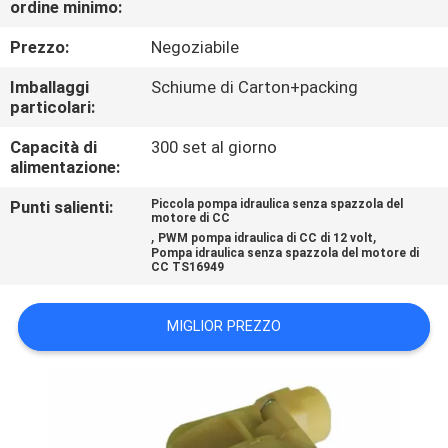
ordine minimo:
CONTROLLO
Prezzo:
Negoziabile
DELLA
Imballaggi
Schiume di Carton+packing
particolari:
QUALITÀ
Capacità di
300 set al giorno
alimentazione:
CONTATTACI
Punti salienti:
Piccola pompa idraulica senza spazzola del
motore di CC
,
,
NOTIZIE
PWM pompa idraulica di CC di 12 volt
Pompa idraulica senza spazzola del motore di
CC TS16949
CHIEDI UN
MIGLIOR PREZZO
PREVENTIVO
MAPPA
DEL