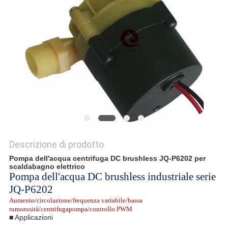
SITO
POLITICA
SULLA
PRIVACY
Descrizione di prodotto
Pompa dell'acqua centrifuga DC brushless JQ-P6202 per
scaldabagno elettrico
Pompa dell'acqua DC brushless industriale serie
JQ-P6202
Aumento/circolazione/frequenza variabile/bassa
rumorosità/centrifuga
pompa/controllo PWM
■ Applicazioni