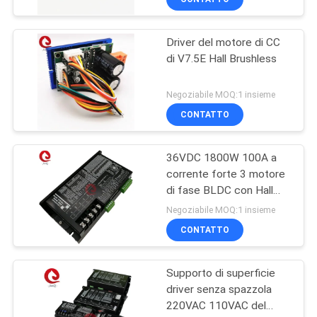
Driver del motore di CC
di V7.5E Hall Brushless
Negoziabile MOQ:1 insieme
CONTATTO
36VDC 1800W 100A a
corrente forte 3 motore
di fase BLDC con Hall
Sensors
Negoziabile MOQ:1 insieme
CONTATTO
Supporto di superficie
driver senza spazzola
220VAC 110VAC del