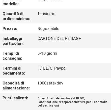
modello:
CONTROLLO
Quantità di
1 insieme
ordine minimo:
DELLA
QUALITÀ
Prezzo:
Negoziabile
Imballaggi
CARTONE DEL PE BAG+
CONTATTACI
particolari:
Tempi di
5-10 giorni
consegna:
NOTIZIE
Termini di
T/T, L/C, Paypal
pagamento:
CHIEDI UN
Capacità di
1000sets/day
PREVENTIVO
alimentazione:
Punti salienti:
,
Driver Board del motore di BLDC
MAPPA
Fabbricazione di apparecchiature per il controllo
delle emissioni
DEL