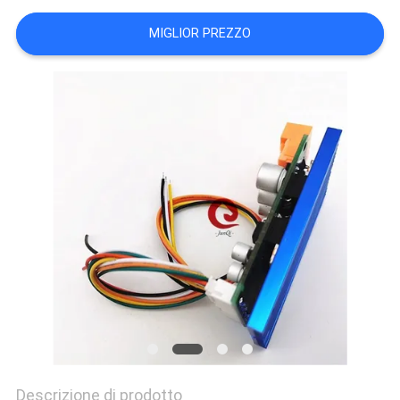
SITO
MIGLIOR PREZZO
POLITICA
SULLA
PRIVACY
Descrizione di prodotto