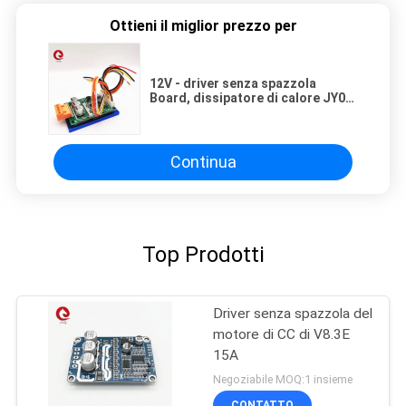
Ottieni il miglior prezzo per
12V - driver senza spazzola
Board, dissipatore di calore JY01
IC JYQD-V7.3E2 del motore di CC
36V di With del driver del motore
di Bldc
Continua
Top Prodotti
Driver senza spazzola del
motore di CC di V8.3E
15A
Negoziabile MOQ:1 insieme
CONTATTO