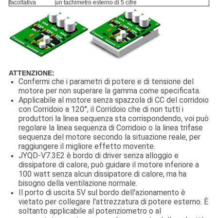
facoltativa
un tachimetro esterno di 5 cifre
ATTENZIONE:
Confermi che i parametri di potere e di tensione del
motore per non superare la gamma come specificata.
Applicabile al motore senza spazzola di CC del corridoio
con Corridoio a 120°, il Corridoio che di non tutti i
produttori la linea sequenza sta corrispondendo, voi può
regolare la linea sequenza di Corridoio o la linea trifase
sequenza del motore secondo la situazione reale, per
raggiungere il migliore effetto movente.
JYQD-V7.3E2 è bordo di driver senza alloggio e
dissipatore di calore, può guidare il motore inferiore a
100 watt senza alcun dissipatore di calore, ma ha
bisogno della ventilazione normale.
Il porto di uscita 5V sul bordo dell'azionamento è
vietato per collegare l'attrezzatura di potere esterno. È
soltanto applicabile al potenziometro o al