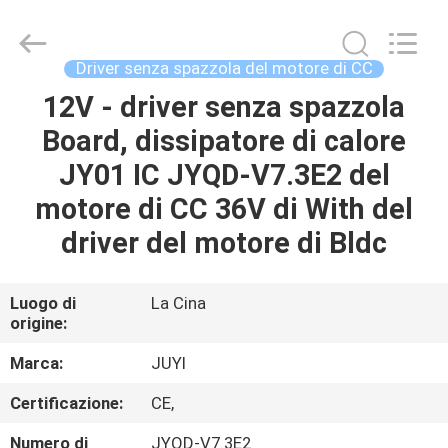
-
2026
Changzhou
Junqi
International
Driver senza spazzola del motore di CC
Trade
Co.,Ltd.
All
12V - driver senza spazzola
CASA.
Rights
Reserved.
Board, dissipatore di calore
PRODOTTI
JY01 IC JYQD-V7.3E2 del
motore di CC 36V di With del
SU
driver del motore di Bldc
DI
NOI
Luogo di
La Cina
origine:
VISITA
Marca:
JUYI
ALLA
Certificazione:
CE,
FABBRICA
Numero di
JYQD-V7.3E2