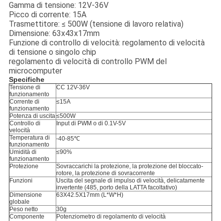
Gamma di tensione: 12V-36V
Picco di corrente: 15A
Trasmettitore: ≤ 500W (tensione di lavoro relativa)
Dimensione: 63x43x17mm
Funzione di controllo di velocità: regolamento di velocità
di tensione o singolo chip
regolamento di velocità di controllo PWM del
microcomputer
Specifiche
Tensione di
CC 12V-36V
funzionamento
Corrente di
≤15A
funzionamento
Potenza di uscita
≤500W
Controllo di
Input di PWM o di 0.1V-5V
velocità
Temperatura di
-40-85℃
funzionamento
Umidità di
≤90%
funzionamento
Protezione
Sovraccarichi la protezione, la protezione del bloccato-
rotore, la protezione di sovracorrente
Funzioni
Uscita del segnale di impulso di velocità, delicatamente
invertente (485, porto della LATTA facoltativo)
Dimensione
63X42.5X17mm (L*W*H)
globale
Peso netto
30g
Componente
Potenziometro di regolamento di velocità