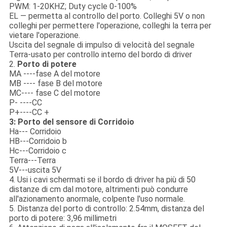
PWM: 1-20KHZ; Duty cycle 0-100%
EL — permetta al controllo del porto. Colleghi 5V o non
colleghi per permettere l'operazione, colleghi la terra per
vietare l'operazione.
Uscita del segnale di impulso di velocità del segnale
Terra-usato per controllo interno del bordo di driver
2.
Porto di potere
MA ----fase A del motore
MB ---- fase B del motore
MC---- fase C del motore
P- ----CC
P+----CC +
3: Porto del sensore di Corridoio
Ha--- Corridoio
HB---Corridoio b
Hc---Corridoio c
Terra---Terra
5V---uscita 5V
4. Usi i cavi schermati se il bordo di driver ha più di 50
distanze di cm dal motore, altrimenti può condurre
all'azionamento anormale, colpente l'uso normale.
5. Distanza del porto di controllo: 2.54mm, distanza del
porto di potere: 3,96 millimetri