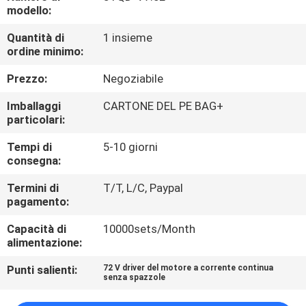
modello:
CONTROLLO
Quantità di
1 insieme
ordine minimo:
DELLA
QUALITÀ
Prezzo:
Negoziabile
Imballaggi
CARTONE DEL PE BAG+
CONTATTACI
particolari:
Tempi di
5-10 giorni
consegna:
NOTIZIE
Termini di
T/T, L/C, Paypal
pagamento:
CHIEDI UN
Capacità di
10000sets/Month
PREVENTIVO
alimentazione:
Punti salienti:
72 V driver del motore a corrente continua
MAPPA
senza spazzole
DEL