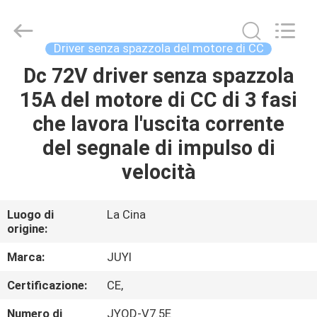
-
2026
Changzhou
Junqi
International
Driver senza spazzola del motore di CC
Trade
Co.,Ltd.
All
Dc 72V driver senza spazzola
CASA.
Rights
Reserved.
15A del motore di CC di 3 fasi
PRODOTTI
che lavora l'uscita corrente
del segnale di impulso di
SU
velocità
DI
NOI
Luogo di
La Cina
origine:
VISITA
Marca:
JUYI
ALLA
Certificazione:
CE,
FABBRICA
Numero di
JYQD-V7.5E