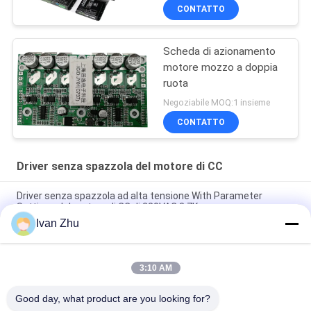
quadranti
CONTATTO
Scheda di azionamento
motore mozzo a doppia
ruota
Negoziabile MOQ:1 insieme
CONTATTO
Driver senza spazzola del motore di CC
Driver senza spazzola ad alta tensione With Parameter
Settings del motore di CC di 220VAC 3.7Kw
Ivan Zhu
Dissipatore di calore nessun bordo di Speed Motor Controller
del driver del motore di CC di Hall Brushless
3:10 AM
150W driver senza spazzola V8.8D del motore di CC di 3 fasi
per il motore di CC di Sensorless
Good day, what product are you looking for?