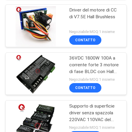
Driver del motore di CC
di V7.5E Hall Brushless
Negoziabile MOQ:1 insieme
CONTATTO
36VDC 1800W 100A a
corrente forte 3 motore
di fase BLDC con Hall
Sensors
Negoziabile MOQ:1 insieme
CONTATTO
Supporto di superficie
driver senza spazzola
220VAC 110VAC del
motore di CC di 2
Negoziabile MOQ:1 insieme