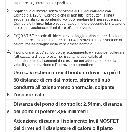
superare la gamma come specificata.
2.
Applicabile al motore senza spazzola di CC del corridoio con
Corridoio a 120°, il Corridoio che di non tutti i produttori la linea
sequenza sta corrispondendo, voi può regolare la linea sequenza di
Corridoio o la linea trifase sequenza del motore secondo la situazione
reale, per raggiungere il migliore effetto movente.
3.
JYQD-V7.5E è bordo di driver senza alloggio e dissipatore di calore,
può guidare il motore inferiore a 100 watt senza alcun dissipatore di
calore, ma ha bisogno della ventilazione normale.
4.
Il porto di uscita 5V sul bordo dell'azionamento è vietato per collegare
l'attrezzatura di potere esterno. È soltanto applicabile al
potenziometro o al commutatore esterno per adeguamento della
velocità, commutazione e l'operazione permettere
Usi i cavi schermati se il bordo di driver ha più di
50 distanze di cm dal motore, altrimenti può
condurre all'azionamento anormale, colpente
5.
l'uso normale.
Distanza del porto di controllo: 2.54mm, distanza
del porto di potere: 3,96 millimetri
6.
Attenzione di paga all'isolamento fra il MOSFET
del driver ed il dissipatore di calore o il piatto