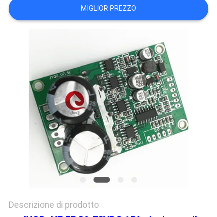
MIGLIOR PREZZO
SITO
POLITICA
SULLA
PRIVACY
Descrizione di prodotto