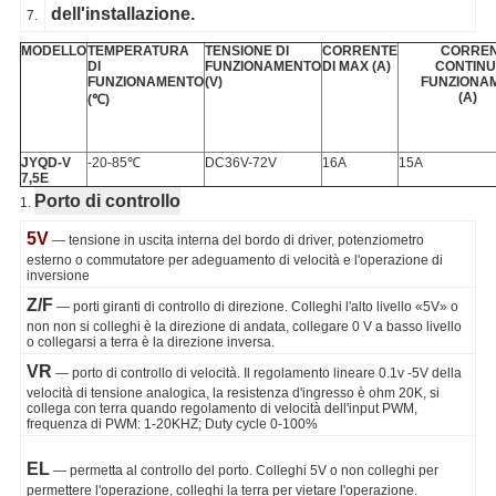
dell'installazione.
7.
MODELLO
TEMPERATURA
TENSIONE DI
CORRENTE
CORRE
DI
FUNZIONAMENTO
DI MAX (A)
CONTINU
FUNZIONAMENTO
(V)
FUNZIONA
(A)
(℃)
JYQD-V
-20-85℃
DC36V-72V
16A
15A
7,5E
Porto di controllo
1.
5V
— tensione in uscita interna del bordo di driver, potenziometro
esterno o commutatore per adeguamento di velocità e l'operazione di
inversione
Z/F
— porti giranti di controllo di direzione. Colleghi l'alto livello «5V» o
non non si colleghi è la direzione di andata, collegare 0 V a basso livello
o collegarsi a terra è la direzione inversa.
VR
— porto di controllo di velocità. Il regolamento lineare 0.1v -5V della
velocità di tensione analogica, la resistenza d'ingresso è ohm 20K, si
collega con terra quando regolamento di velocità dell'input PWM,
frequenza di PWM: 1-20KHZ; Duty cycle 0-100%
EL
— permetta al controllo del porto. Colleghi 5V o non colleghi per
permettere l'operazione, colleghi la terra per vietare l'operazione.