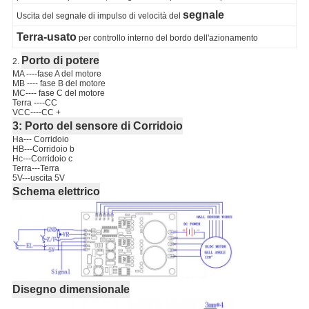
segnale
Uscita del segnale di impulso di velocità del
Terra-usato
per controllo interno del bordo dell'azionamento
Porto di potere
2.
MA ----fase A del motore
MB ---- fase B del motore
MC---- fase C del motore
Terra ----CC
VCC----CC +
3: Porto del sensore di Corridoio
Ha--- Corridoio
HB---Corridoio b
Hc---Corridoio c
Terra---Terra
5V---uscita 5V
Schema elettrico
Disegno dimensionale