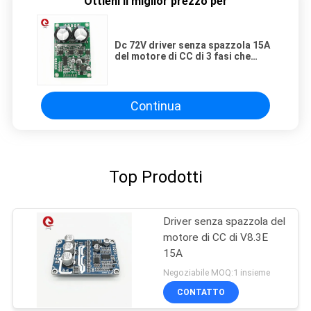
Ottieni il miglior prezzo per
Dc 72V driver senza spazzola 15A
del motore di CC di 3 fasi che
lavora l'uscita corrente del
segnale di impulso di velocità
Continua
Top Prodotti
Driver senza spazzola del
motore di CC di V8.3E
15A
Negoziabile MOQ:1 insieme
CONTATTO