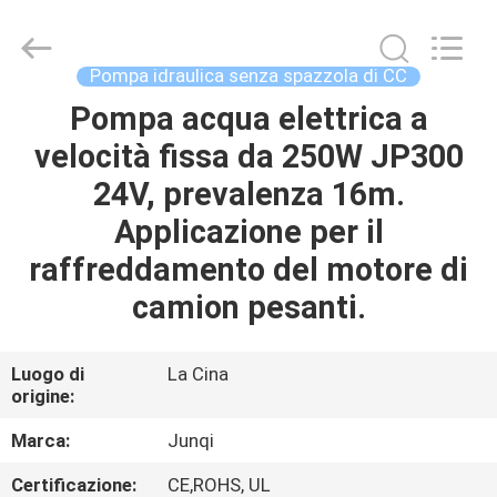
-
2026
Changzhou
Junqi
International
Pompa idraulica senza spazzola di CC
Trade
Co.,Ltd.
All
Pompa acqua elettrica a
CASA.
Rights
Reserved.
velocità fissa da 250W JP300
PRODOTTI
24V, prevalenza 16m.
Applicazione per il
SU
raffreddamento del motore di
DI
camion pesanti.
NOI
Luogo di
La Cina
origine:
VISITA
ALLA
Marca:
Junqi
FABBRICA
Certificazione:
CE,ROHS, UL