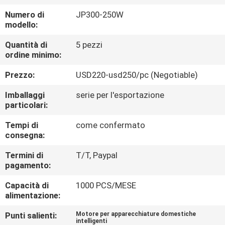
Numero di
JP300-250W
CONTROLLO
modello:
DELLA
Quantità di
5 pezzi
ordine minimo:
QUALITÀ
Prezzo:
USD220-usd250/pc (Negotiable)
CONTATTACI
Imballaggi
serie per l'esportazione
particolari:
NOTIZIE
Tempi di
come confermato
consegna:
CHIEDI UN
Termini di
T/T, Paypal
pagamento:
PREVENTIVO
Capacità di
1000 PCS/MESE
alimentazione:
MAPPA
Punti salienti:
Motore per apparecchiature domestiche
DEL
intelligenti