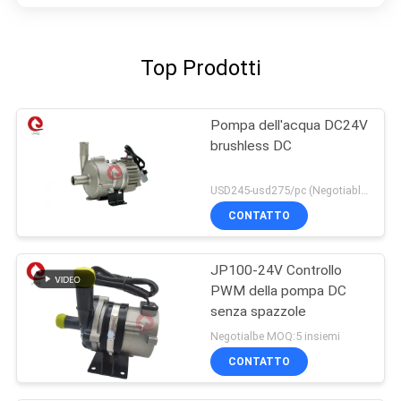
Top Prodotti
Pompa dell'acqua DC24V
brushless DC
USD245-usd275/pc (Negotiable) MOQ:50PCS
CONTATTO
JP100-24V Controllo
PWM della pompa DC
senza spazzole
Negotialbe MOQ:5 insiemi
CONTATTO