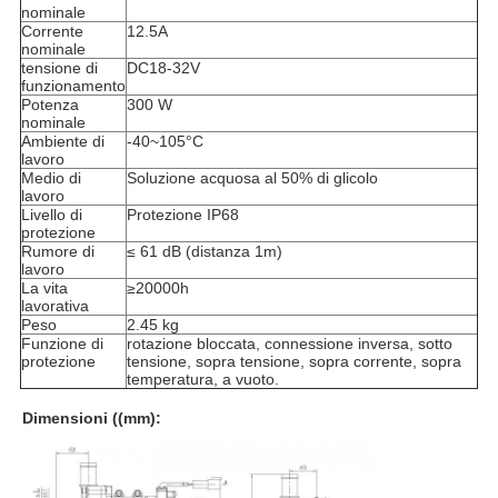
nominale
Corrente
12.5A
nominale
tensione di
DC18-32V
funzionamento
Potenza
300 W
nominale
Ambiente di
-40~105°C
lavoro
Medio di
Soluzione acquosa al 50% di glicolo
lavoro
Livello di
Protezione IP68
protezione
Rumore di
≤ 61 dB (distanza 1m)
lavoro
La vita
≥20000h
lavorativa
Peso
2.45 kg
Funzione di
rotazione bloccata, connessione inversa, sotto
protezione
tensione, sopra tensione, sopra corrente, sopra
temperatura, a vuoto.
Dimensioni ((mm):