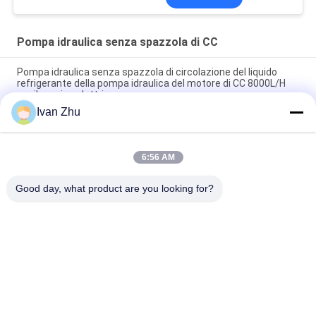
Pompa idraulica senza spazzola di CC
Pompa idraulica senza spazzola di circolazione del liquido
refrigerante della pompa idraulica del motore di CC 8000L/H
per il camion elettrico
Ivan Zhu
pompa idraulica elettrica resistente capa di 24V 240W 16m
per il bus elettrico
6:56 AM
Pompa idraulica senza spazzola del motore di CC di IP67
24VDC per i veicoli elettrici a basso rumore
Good day, what product are you looking for?
Categorie popolari
Tutti
Motore Elettrico 
Driver Senza 
Senza Spazzola Di 
Spazzola Del 
CC
Motore Di CC
Pompa Idraulica 
Motore Passo A 
Senza Spazzola Di 
Passo Ibrido