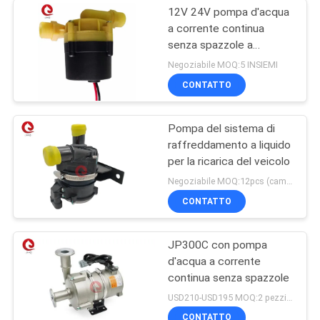
12V 24V pompa d'acqua
a corrente continua
senza spazzole a
velocità fissa
Negoziabile MOQ:5 INSIEMI
CONTATTO
Pompa del sistema di
raffreddamento a liquido
per la ricarica del veicolo
Negoziabile MOQ:12pcs (campione disponibile)
CONTATTO
JP300C con pompa
d'acqua a corrente
continua senza spazzole
USD210-USD195 MOQ:2 pezzi (campione disponibile)
CONTATTO