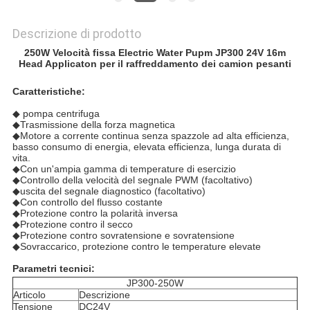
Descrizione di prodotto
250W Velocità fissa Electric Water Pupm JP300 24V 16m
Head Applicaton per il raffreddamento dei camion pesanti
Caratteristiche:
◆ pompa centrifuga
◆Trasmissione della forza magnetica
◆Motore a corrente continua senza spazzole ad alta efficienza,
basso consumo di energia, elevata efficienza, lunga durata di
vita.
◆Con un'ampia gamma di temperature di esercizio
◆Controllo della velocità del segnale PWM (facoltativo)
◆uscita del segnale diagnostico (facoltativo)
◆Con controllo del flusso costante
◆Protezione contro la polarità inversa
◆Protezione contro il secco
◆Protezione contro sovratensione e sovratensione
◆Sovraccarico, protezione contro le temperature elevate
Parametri tecnici:
JP300-250W
Articolo
Descrizione
Tensione
DC24V