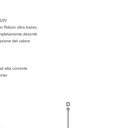
‐10V
per Rdson ultra basso
mpletamente descritti
azione del calore
 ad alta corrente
erter