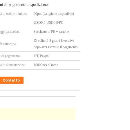
ni di pagamento e spedizione:
tà di ordine minimo:
50pcs (campione disponibile)
:
USD0.5-USD0.9/PC
ggi particolari:
Sacchetto in PE + cartone
Di solito 5-8 giorni lavorativi
di consegna:
dopo aver ricevuto il pagamento
i di pagamento:
T/T, Paypal
à di alimentazione:
10000pcs al mese
Contatto