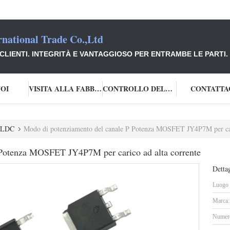
national Trade Co.,Ltd
CLIENTI. INTEGRITÀ E VANTAGGIOSO PER ENTRAMBE LE PARTI.
NOI
VISITA ALLA FABBRICA
CONTROLLO DELLA QUALITÀ
CONTATTA
 BLDC
Modo di potenziamento del canale P Potenza MOSFET JY4P7M per cari
 Potenza MOSFET JY4P7M per carico ad alta corrente
Dettag
Luogo d
Marca:
Numero