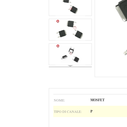
NOME:
MOSFET
TIPO DI CANALE:
P