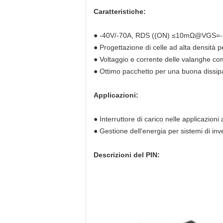
Caratteristiche:
● ‐40V/‐70A, RDS ((ON) ≤10mΩ@VGS=
● Progettazione di celle ad alta densità 
● Voltaggio e corrente delle valanghe co
● Ottimo pacchetto per una buona dissip
Applicazioni:
● Interruttore di carico nelle applicazioni
● Gestione dell'energia per sistemi di inv
Descrizioni del PIN: