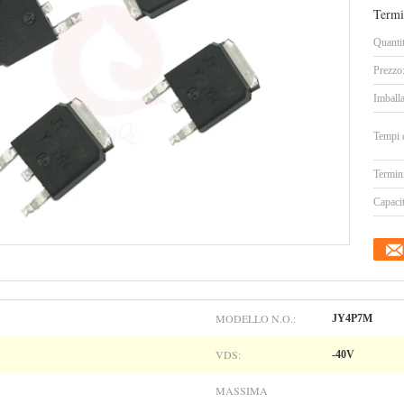
Termi
Quanti
Prezzo
Imballa
Tempi 
Termin
Capacit
MODELLO N.O.:
JY4P7M
VDS:
-40V
MASSIMA