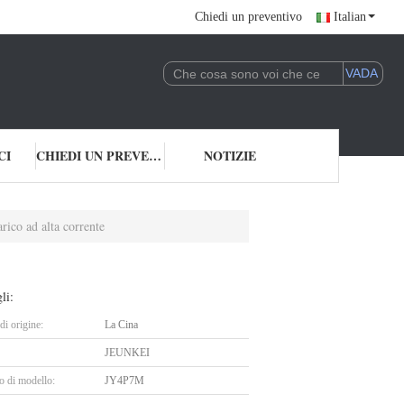
Chiedi un preventivo
Italian
CI
CHIEDI UN PREVENTIVO
NOTIZIE
co ad alta corrente
li:
i origine:
La Cina
JEUNKEI
 di modello:
JY4P7M